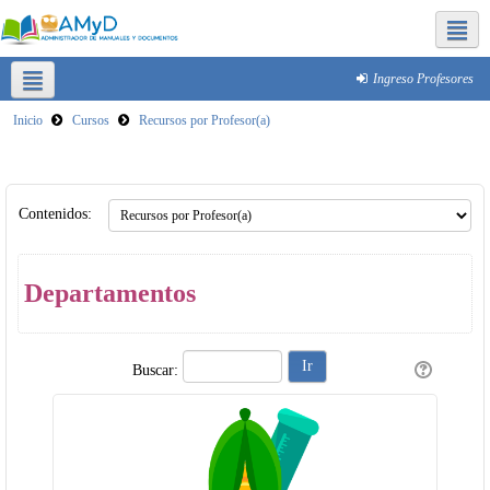
Redes sociales FQ
Ingreso Profesores
Inicio
Cursos
Recursos por Profesor(a)
Plataformas para clases virtuales
Reducir tamaño de archivos
SICA
Contenidos:
Departamentos
Buscar: