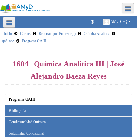
Redes sociales FQ
AMyD-FQ
Inicio
Cursos
Recursos por Profesor(a)
Química Analítica
Plataformas para clases virtuales
Reducir tamaño de archivos
qa3_abr
Programa QAIII
SICA
1604 | Química Analítica III | José
Alejandro Baeza Reyes
Programa QAIII
Bibliografía
Condicionalidad Química
Solubilidad Condicional