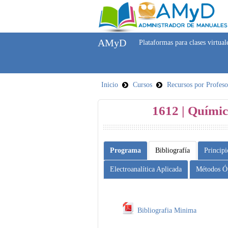
AMyD
Plataformas para clases virtual
Inicio
Cursos
Recursos por Profeso
1612 | Químic
Programa
Bibliografía
Principi
Electroanalítica Aplicada
Métodos Ó
Bibliografia Minima