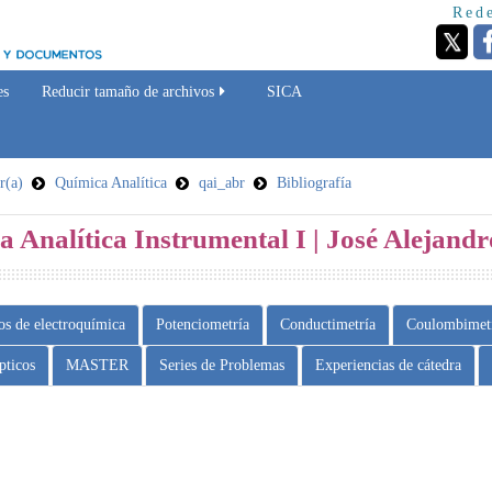
Rede
es
Reducir tamaño de archivos
SICA
r(a)
Química Analítica
qai_abr
Bibliografía
a Analítica Instrumental I | José Alejand
os de electroquímica
Potenciometría
Conductimetría
Coulombimet
pticos
MASTER
Series de Problemas
Experiencias de cátedra