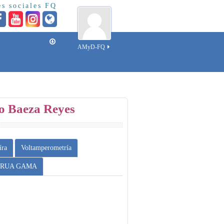
s sociales FQ
AMyD-FQ
ro Baeza Reyes
íra
Voltamperometría
RUA GAMA