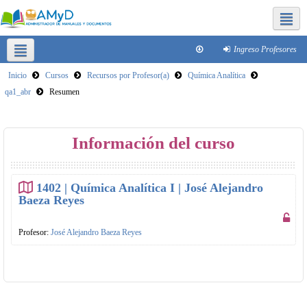
Redes sociales FQ
Ingreso Profesores
Inicio
Cursos
Recursos por Profesor(a)
Química Analítica
Plataformas para clases virtuales
Reducir tamaño de archivos
qa1_abr
Resumen
SICA
Este curso
Información del curso
1402 | Química Analítica I | José Alejandro
Baeza Reyes
Profesor:
José Alejandro Baeza Reyes