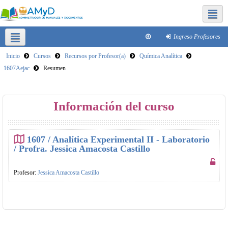
Redes sociales FQ
Ingreso Profesores
Inicio
Cursos
Recursos por Profesor(a)
Química Analítica
Plataformas para clases virtuales
Reducir tamaño de archivos
1607Aejac
Resumen
SICA
Este curso
Información del curso
1607 / Analítica Experimental II - Laboratorio
/ Profra. Jessica Amacosta Castillo
Profesor:
Jessica Amacosta Castillo