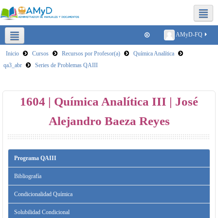
Redes sociales FQ
AMyD-FQ
Inicio
Cursos
Recursos por Profesor(a)
Química Analítica
Plataformas para clases virtuales
Reducir tamaño de archivos
qa3_abr
Series de Problemas QAIII
SICA
1604 | Química Analítica III | José
Alejandro Baeza Reyes
Programa QAIII
Bibliografía
Condicionalidad Química
Solubilidad Condicional