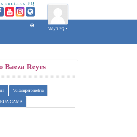
s sociales FQ
AMyD-FQ
ro Baeza Reyes
íra
Voltamperometría
RUA GAMA