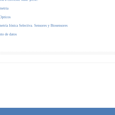
metria
 Opticos
metría Iónica Selectiva. Sensores y Biosensores
to de datos