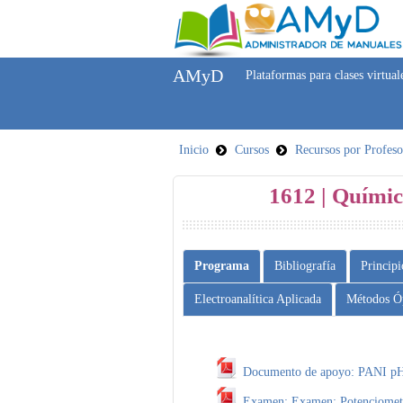
AMyD
Plataformas para clases virtual
Inicio
Cursos
Recursos por Profeso
1612 | Químic
Programa
Bibliografía
Principi
Electroanalítica Aplicada
Métodos Ó
Documento de apoyo: PANI p
Examen: Examen: Potenciometri