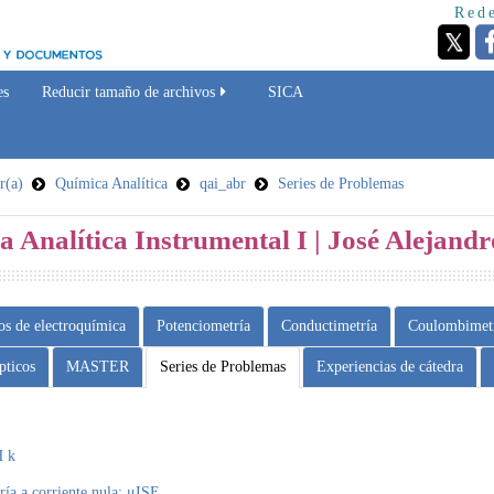
Rede
es
Reducir tamaño de archivos
SICA
r(a)
Química Analítica
qai_abr
Series de Problemas
a Analítica Instrumental I | José Alejand
os de electroquímica
Potenciometría
Conductimetría
Coulombimet
pticos
MASTER
Series de Problemas
Experiencias de cátedra
H k
́a a corriente nula: μISE.