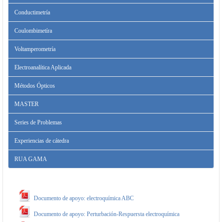
Conductimetría
Coulombimetíra
Voltamperometría
Electroanalítica Aplicada
Métodos Ópticos
MASTER
Series de Problemas
Experiencias de cátedra
RUA GAMA
Documento de apoyo: electroquímica ABC
Documento de apoyo: Perturbación-Respuersta electroquímica