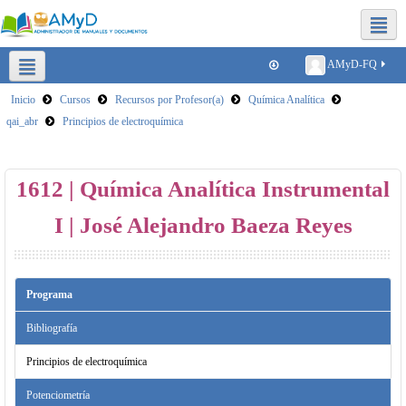
Redes sociales FQ
AMyD-FQ
Inicio
Cursos
Recursos por Profesor(a)
Química Analítica
Plataformas para clases virtuales
Reducir tamaño de archivos
qai_abr
Principios de electroquímica
SICA
1612 | Química Analítica Instrumental
I | José Alejandro Baeza Reyes
Programa
Bibliografía
Principios de electroquímica
Potenciometría