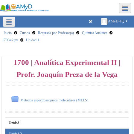
Redes sociales FQ
AMyD-FQ
Inicio
Cursos
Recursos por Profesor(a)
Química Analítica
Plataformas para clases virtuales
Reducir tamaño de archivos
1700ai2jpv
Unidad 1
SICA
1700 | Analítica Experimental II |
Profr. Joaquín Preza de la Vega
Métodos espectroscópicos moleculares (MEES)
Unidad 1
Unidad 2